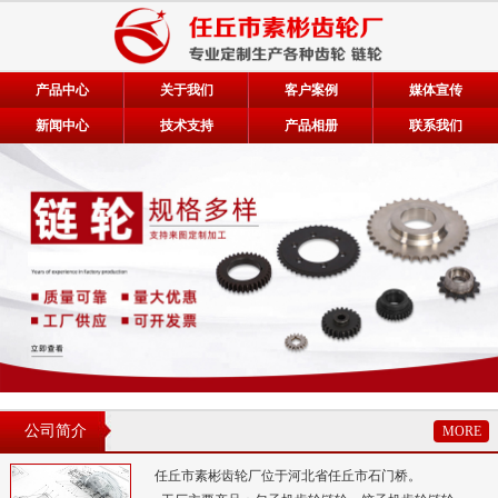
产品中心
关于我们
客户案例
媒体宣传
新闻中心
技术支持
产品相册
联系我们
公司简介
MORE
   任丘市素彬齿轮厂位于河北省任丘市石门桥。
